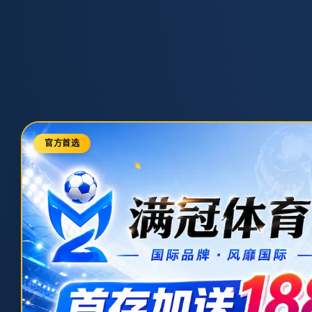
旗舰首页
赛事转播中心
游艺生态
App分发中心
全球快讯
合规
官方原生App
开启星空竞技