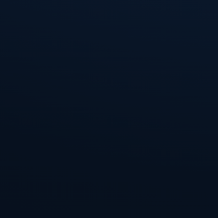
国际权威机构独立验证
金融级风控
256-bit SSL 链路加密
毫秒级结算
智能合约自动派发
原生 4K 交互
无损画质低延迟推流