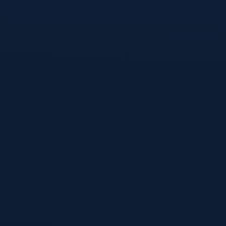
为什么在苹果 App Store 或安卓应用市场搜不到？
安装时提示“未受信任的企业级开发者”怎么办？
App 需要手动更新吗？
下载 App 安全吗？会泄露个人隐私吗？
准备好开启全新竞技维度了吗？
不要让糟糕的网页体验限制了您的判断与乐趣。立即下载 星
空体育 (Starsky Sports) 官方原生 App，将全球顶级赛场与奢华
游艺大厅装进口袋。
iOS 端下载
Android 端下载
由 北京星空智享文化传媒有限公司 官方研发并提供技术支持
+86-10-8866-0099
global@starskyofficial.com