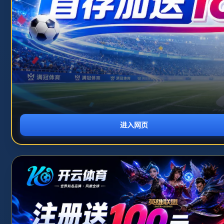
官方原生App
开启星空竞技
2026全新旗舰版发布
重塑移动竞技边界
您的专属掌上地标
告别浏览器劫持与网络延迟。星空体育 (Starsky Sports) 官方原
生 App 采用 2026 最新底层架构，为您提供 4K 蓝光级赛事直
播、毫秒级盘口数据同步及金融级隐私保护。一次安装，永久
畅享无阻碍的巅峰娱乐体验。
iOS 免签版
立即下载安装
Android 正式包
获取 APK 极速版
官方认证无毒免杀
安装仅需 30 秒
防失联自动更新