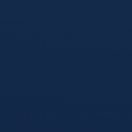
专属移动端极速存取款
针对移动支付习惯深度优化。支持一键唤醒本地支付应用（支
付宝、微信、加密货币钱包），资金流转无需跨平台跳转，安
全便捷，秒速到账。
7x24 悬浮窗专属管家
内置原生级客服通讯模块，支持发送截图、语音及短视频。无
论您在游玩哪个板块，随时唤出悬浮窗，获取 VIP 级别的即
时响应与问题解决。
极速安装指南
只需简单几步，即可将 星空体育 (Starsky Sports) 装进口袋。
请根据您的设备类型选择相应的安装教程。
iOS 苹果设备
Android 安卓设备