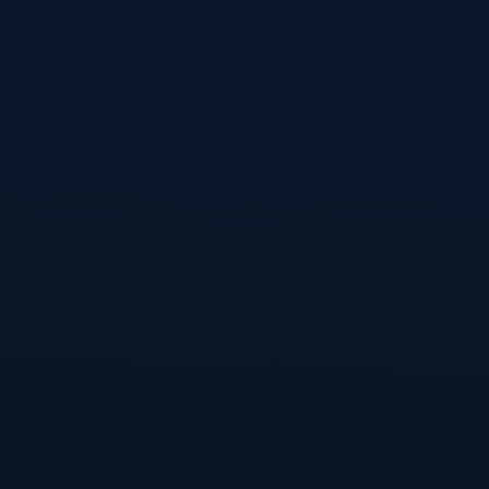
Telegram