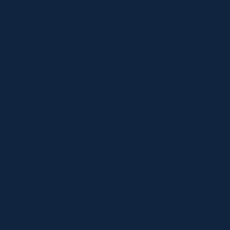
Twitter (X)