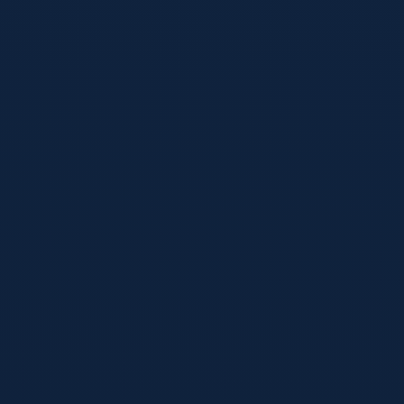
全球战略与技术合作伙伴
开云体育APP下载站
虚拟体育APP中心
意甲直播平台
NG体育
平台
AYX体育
B体育
V体育
咪咕体育
中国女篮直播
凤凰体
育平台
© 2026 北京星空智享文化传媒有限公司. 保留所有权利. 京ICP
备20261102号-305.
隐私声明
合规服务协议