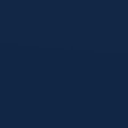
旅行攻略
2026-05-18
2026世界杯小组赛购票后怎么安排？先锁门票还是
先订行程，这份观赛+旅行攻略帮你一次理顺
第一次出国看球，最容易卡住的不是热情，而是顺序：先抢
2026世界杯小组赛门票，还是先订机票酒店？这篇文章把购
票、住宿、动线和预算拆成一套能直接照做的框架，让你少走
弯路，安心出发。
深度阅读